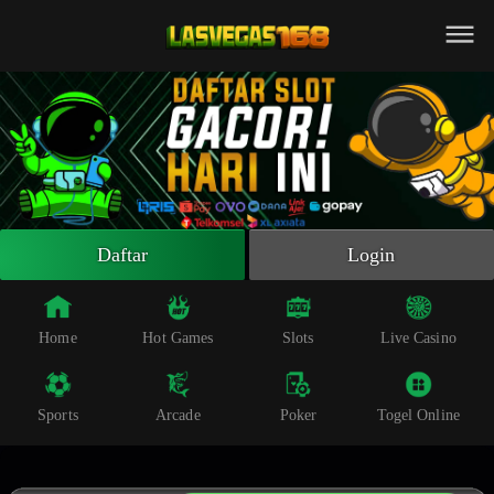
Beranda
Slot Online
Live Casino
Sportsbook
Arcade
Togel Online
Daftar
Login
Poker
Whatsapp
Home
Hot Games
Slots
Live Casino
Telegram
Sports
Arcade
Poker
Togel Online
Livechat