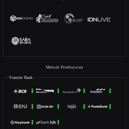
Metode Pembayaran
Transfer Bank