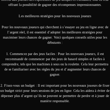
offrant la possibilité de gagner des récompenses impressionnantes.
Les meilleures stratégies pour les nouveaux joueurs
Pour les nouveaux joueurs qui cherchent à s’essayer au jeu en ligne avec de
l’argent réel, il est essentiel d’adopter les meilleures stratégies pour
maximiser leurs chances de gagner. Voici quelques conseils utiles pour les
débutants :
1. Commencez par des jeux faciles : Pour les nouveaux joueurs, il est
recommandé de commencer par des jeux de hasard simples et faciles à
comprendre, tels que les machines à sous ou la roulette. Cela leur permettra
de se familiariser avec les règles du jeu et d’augmenter leurs chances de
gagner.
2. Fixez-vous un budget : Il est important pour les nouveaux joueurs de fixer
un budget strict pour leurs sessions de jeu en ligne. Cela les aidera à éviter de
dépenser plus d’argent qu’ils ne peuvent se permettre de perdre et à jouer de
manière responsable.